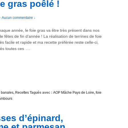
ie gras poêlé !
—
Aucun commentaire ↓
que année, le foie gras va être très présent dans nos
de fêtes de fin d’année ! La réalisation de terrines de foie
rès facile et rapide et ma recette préférée reste celle-ci,
…
s toutes ces
 banales
,
Recettes
Tagués avec :
AOP Mâche Pays de Loire
,
foie
ambours
ses d’épinard,
me et parmesan