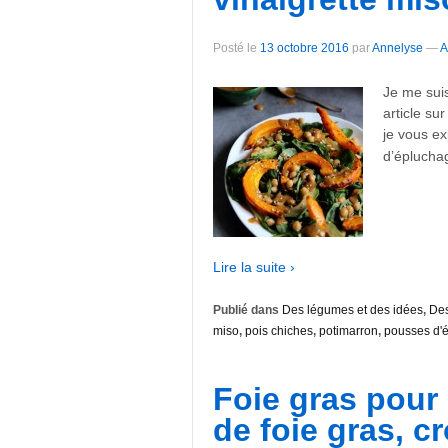
Posté le
13 octobre 2016
par
Annelyse
—
A
Je me sui
article su
je vous ex
d’éplucha
Lire la suite ›
Publié dans
Des légumes et des idées
,
Des
miso
,
pois chiches
,
potimarron
,
pousses d'
Foie gras pour l
de foie gras, c