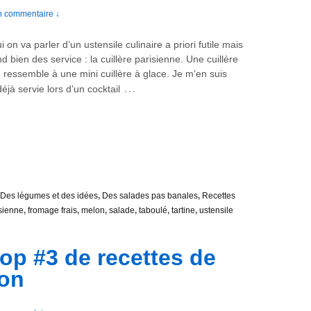
 commentaire ↓
i on va parler d’un ustensile culinaire a priori futile mais
d bien des service : la cuillère parisienne. Une cuillère
 ressemble à une mini cuillère à glace. Je m’en suis
…
déjà servie lors d’un cocktail
Des légumes et des idées
,
Des salades pas banales
,
Recettes
isienne
,
fromage frais
,
melon
,
salade
,
taboulé
,
tartine
,
ustensile
p #3 de recettes de
lon