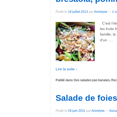
Posté le
18 juillet 2013
par
Annelyse
—
1 c
C’est l’ét
les fruits
famille, la
…
d’un
Lire la suite ›
Publié dans
Des salades pas banales
,
Rec
Salade de foies
Posté le
29 juin 2011
par
Annelyse
—
Aucu