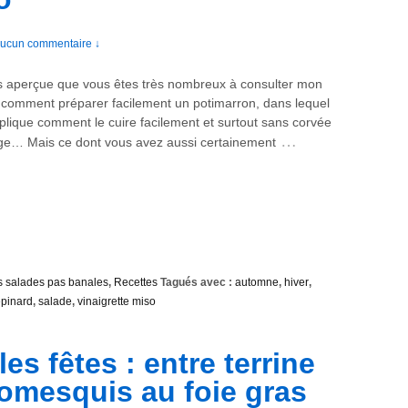
ucun commentaire ↓
s aperçue que vous êtes très nombreux à consulter mon
r comment préparer facilement un potimarron, dans lequel
plique comment le cuire facilement et surtout sans corvée
…
ge… Mais ce dont vous avez aussi certainement
 salades pas banales
,
Recettes
Tagués avec :
automne
,
hiver
,
épinard
,
salade
,
vinaigrette miso
es fêtes : entre terrine
romesquis au foie gras