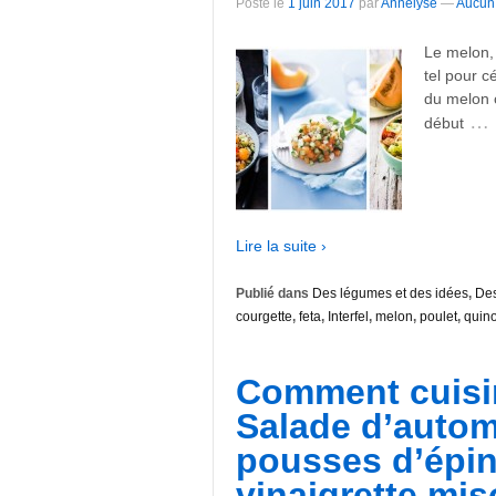
Posté le
1 juin 2017
par
Annelyse
—
Aucun
Le melon, 
tel pour c
du melon 
…
début
Lire la suite ›
Publié dans
Des légumes et des idées
,
Des
courgette
,
feta
,
Interfel
,
melon
,
poulet
,
quin
Comment cuisi
Salade d’autom
pousses d’épin
vinaigrette mis