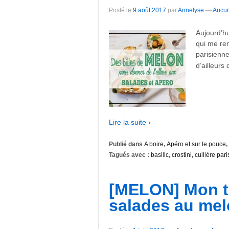
Posté le
9 août 2017
par
Annelyse
—
Aucun
Aujourd’hu
qui me ren
parisienne
d’ailleurs 
Lire la suite ›
Publié dans
A boire
,
Apéro et sur le pouce
,
Tagués avec :
basilic
,
crostini
,
cuillère par
[MELON] Mon to
salades au me