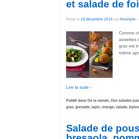
et salade de fo
Posté le
19 décembre 2014
par
Annelyse
Comme cha
assiettes 
gras est t
même aprè
Lire la suite ›
Publié dans
De la viande
,
Des salades pas
gras
,
grenade
,
lapin
,
orange
,
salade
,
topin
Salade de pous
bresaola, pom