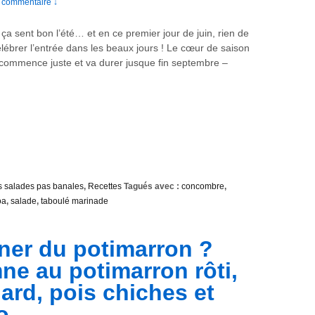
 commentaire ↓
ça sent bon l’été… et en ce premier jour de juin, rien de
élébrer l’entrée dans les beaux jours ! Le cœur de saison
commence juste et va durer jusque fin septembre –
 salades pas banales
,
Recettes
Tagués avec :
concombre
,
oa
,
salade
,
taboulé marinade
ner du potimarron ?
ne au potimarron rôti,
ard, pois chiches et
o