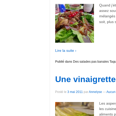
Quand j’ét
assez souv
mélangés à
soit, plus
Lire la suite ›
Publié dans
Des salades pas banales
Tagu
Une vinaigrett
Posté le
3 mai 2011
par
Annelyse
—
Aucun
Les asperg
les cuisin
aliments p