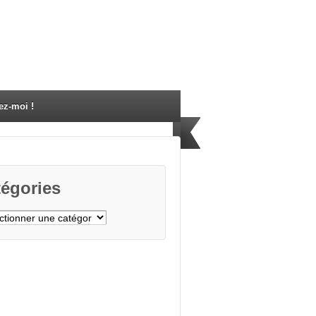
ez-moi !
égories
gories