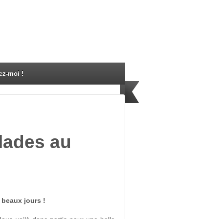
ez-moi !
lades au
s beaux jours !