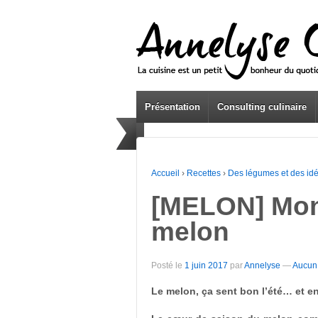
Présentation
Consulting culinaire
Accueil
›
Recettes
›
Des légumes et des id
[MELON] Mon 
melon
Posté le
1 juin 2017
par
Annelyse
—
Aucun
Le melon, ça sent bon l’été… et en 