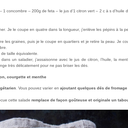
– 1 concombre – 200g de feta – le jus d’1 citron vert – 2 c à s d’huile d
er. Je le coupe en quatre dans la longueur, j’enlève les pépins à la peti
re les graines, puis je le coupe en quartiers et je retire la peau. Je c
bre.
de taille équivalente.
ns un saladier, j’assaisonne avec le jus de citron, l’huile, la menth
ange très délicatement pour ne pas briser les dés.
on, courgette et menthe
égétarien
. Vous pouvez varier en
ajoutant quelques dés de fromage
becue cette salade
remplace de façon goûteuse et originale un tabo