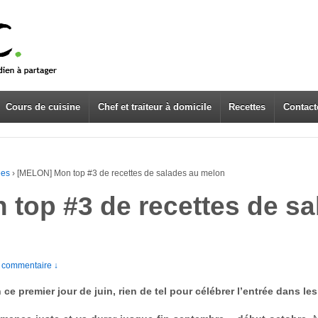
Cours de cuisine
Chef et traiteur à domicile
Recettes
Contact
ées
›
[MELON] Mon top #3 de recettes de salades au melon
top #3 de recettes de sa
 commentaire ↓
ce premier jour de juin, rien de tel pour célébrer l’entrée dans le