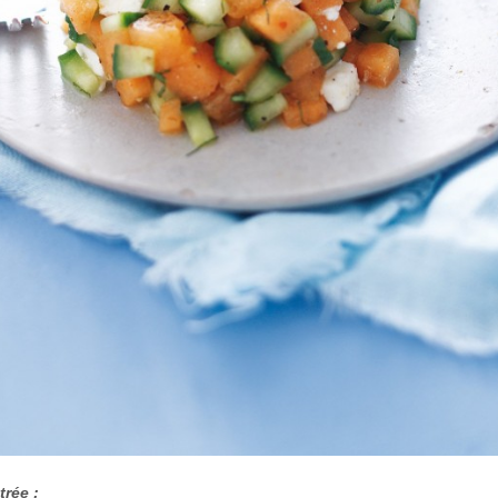
trée :