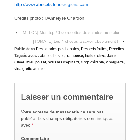
http://www.abricotsdenosregions.com
Crédits photo : ©Annelyse Chardon
‹
[MELON] Mon top #3 de recettes de salades au melon
[TOMATE] Les 4 choses à savoir absolument !
›
Publié dans
Des salades pas banales
,
Desserts fruités
,
Recettes
Tagués avec :
abricot
,
basilic
,
framboise
,
huile d'olive
,
Jamie
Oliver
,
miel
,
poulet
,
pousses d'épinard
,
sirop d'érable
,
vinaigrette
,
vinaigrette au miel
Laisser un commentaire
Votre adresse de messagerie ne sera pas
publiée.
Les champs obligatoires sont indiqués
avec
*
Commentaire