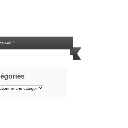
ez-moi !
égories
gories