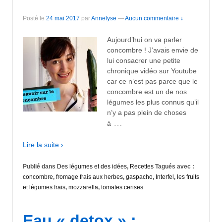
Posté le
24 mai 2017
par
Annelyse
—
Aucun commentaire ↓
Aujourd’hui on va parler
concombre ! J’avais envie de
lui consacrer une petite
chronique vidéo sur Youtube
car ce n’est pas parce que le
concombre est un de nos
légumes les plus connus qu’il
n’y a pas plein de choses
…
à
Lire la suite ›
Publié dans
Des légumes et des idées
,
Recettes
Tagués avec :
concombre
,
fromage frais aux herbes
,
gaspacho
,
Interfel
,
les fruits
et légumes frais
,
mozzarella
,
tomates cerises
Eau « detox » :