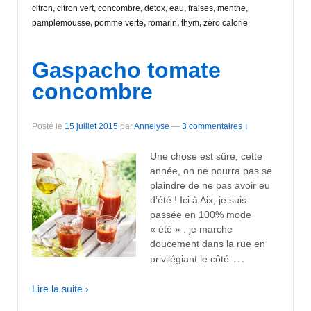
citron
,
citron vert
,
concombre
,
detox
,
eau
,
fraises
,
menthe
,
pamplemousse
,
pomme verte
,
romarin
,
thym
,
zéro calorie
Gaspacho tomate
concombre
Posté le
15 juillet 2015
par
Annelyse
—
3 commentaires ↓
Une chose est sûre, cette
année, on ne pourra pas se
plaindre de ne pas avoir eu
d’été ! Ici à Aix, je suis
passée en 100% mode
« été » : je marche
doucement dans la rue en
…
privilégiant le côté
Lire la suite ›