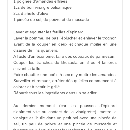
1 poignée d’amandes effilées
1cs de bon vinaigre balsamique
2cs d »huile d’olive
1 pincée de sel, de poivre et de muscade
Laver et égoutter les feuilles d’épinard.
Laver la pomme, ne pas l’éplucher et enlever le trognon
avant de la couper en deux et chaque moitié en une
dizaine de fins quartiers.
A l’aide d’un économe, faire des copeaux de parmesan.
Couper les tranches de Bresaola en 3 ou 4 lanières
suivant la taille.
Faire chauffer une poêle à sec et y mettre les amandes.
Surveiller et remuer, arrêter dès qu’elles commencent à
colorer et à sentir le grillé.
Répartir tous les ingrédients dans un saladier.
Au dernier moment (car les pousses d’épinard
s’abîment vite au contact de la vinaigrette), mettre le
vinaigre et l’huile dans un petit bol avec une pincée de
sel, un peu de poivre et une pincée de muscade et
fouetter pour émulsionner la vinaigrette. La verser sur la