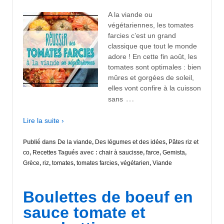
A la viande ou
végétariennes, les tomates
farcies c’est un grand
classique que tout le monde
adore ! En cette fin août, les
tomates sont optimales : bien
mûres et gorgées de soleil,
elles vont confire à la cuisson
…
sans
Lire la suite ›
Publié dans
De la viande
,
Des légumes et des idées
,
Pâtes riz et
co
,
Recettes
Tagués avec :
chair à saucisse
,
farce
,
Gemista
,
Grèce
,
riz
,
tomates
,
tomates farcies
,
végétarien
,
Viande
Boulettes de boeuf en
sauce tomate et