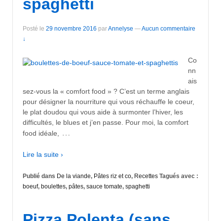
spaghetti
Posté le
29 novembre 2016
par
Annelyse
—
Aucun commentaire
↓
Co
nn
ais
sez-vous la « comfort food » ? C’est un terme anglais
pour désigner la nourriture qui vous réchauffe le coeur,
le plat doudou qui vous aide à surmonter l’hiver, les
difficultés, le blues et j’en passe. Pour moi, la comfort
…
food idéale,
Lire la suite ›
Publié dans
De la viande
,
Pâtes riz et co
,
Recettes
Tagués avec :
boeuf
,
boulettes
,
pâtes
,
sauce tomate
,
spaghetti
Pizza Polenta (sans