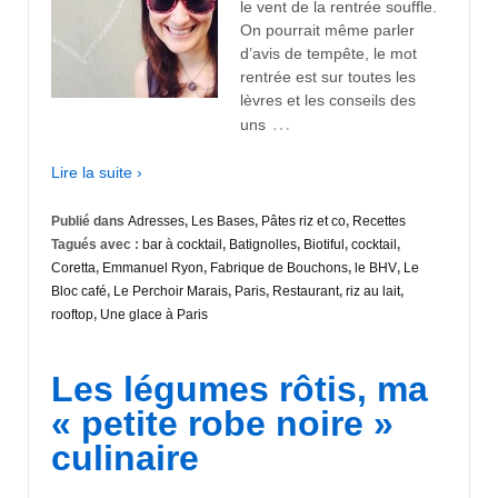
le vent de la rentrée souffle.
On pourrait même parler
d’avis de tempête, le mot
rentrée est sur toutes les
lèvres et les conseils des
…
uns
Lire la suite ›
Publié dans
Adresses
,
Les Bases
,
Pâtes riz et co
,
Recettes
Tagués avec :
bar à cocktail
,
Batignolles
,
Biotiful
,
cocktail
,
Coretta
,
Emmanuel Ryon
,
Fabrique de Bouchons
,
le BHV
,
Le
Bloc café
,
Le Perchoir Marais
,
Paris
,
Restaurant
,
riz au lait
,
rooftop
,
Une glace à Paris
Les légumes rôtis, ma
« petite robe noire »
culinaire