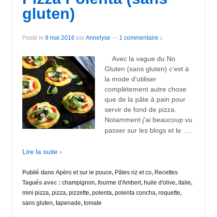
gluten)
Posté le
9 mai 2016
par
Annelyse
—
1 commentaire ↓
Avec la vague du No
Gluten (sans gluten) c’est à
la mode d’utiliser
complètement autre chose
que de la pâte à pain pour
servir de fond de pizza.
Notamment j’ai beaucoup vu
…
passer sur les blogs et le
Lire la suite ›
Publié dans
Apéro et sur le pouce
,
Pâtes riz et co
,
Recettes
Tagués avec :
champignon
,
fourme d'Ambert
,
huile d'olive
,
italie
,
mini pizza
,
pizza
,
pizzette
,
polenta
,
polenta concha
,
roquette
,
sans gluten
,
tapenade
,
tomate