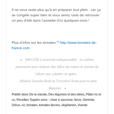
Il ne vous reste plus qu’à en préparer tout plein : car ça
se congèle super bien et vous serez ravis de retrouver
un peu d’été dans l’assiette d’ici quelques mois !
Plus d’infos sur les tomates ?
http://www.tomates-de-
france.com
‹
[MELON] L’ustensile indispensable : la cuillère
parisienne pour réaliser des billes de melon et donner de
l’allure aux salades et apéro
[Melon] Granola Bowl et Smoothie Bowl pour le petit
déjeuner
›
Publié dans
De la viande
,
Des légumes et des idées
,
Pâtes riz et
co
,
Recettes
Tagués avec :
chair à saucisse
,
farce
,
Gemista
,
Grèce
,
riz
,
tomates
,
tomates farcies
,
végétarien
,
Viande