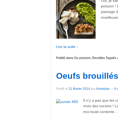
Oui, je sa
poisson !
passage da
moelleuse 
Lire la suite ›
Publié dans
Du poisson
,
Recettes
Tagués 
Oeufs brouillé
Posté le
21 février 2014
par
Annelyse
—
6 
Il n’y a pas que les c
mois des oursins ! La
moi toute contente… 