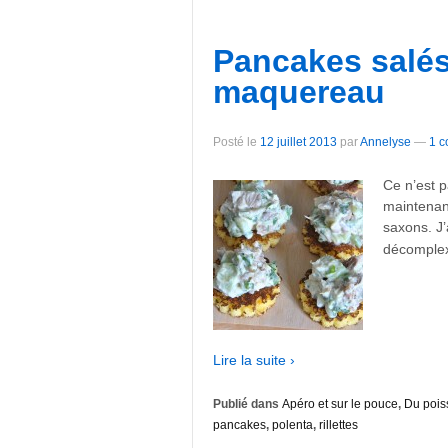
Pancakes salés 
maquereau
Posté le
12 juillet 2013
par
Annelyse
—
1 c
Ce n’est p
maintenan
saxons. J’
décomplex
Lire la suite ›
Publié dans
Apéro et sur le pouce
,
Du pois
pancakes
,
polenta
,
rillettes