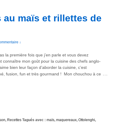
au maïs et rillettes de
ommentaire ↓
as la première fois que j’en parle et vous devez
t connaître mon goût pour la cuisine des chefs anglo-
aime bien leur façon d’aborder la cuisine, c’est
…
é, fusion, fun et très gourmand ! Mon chouchou à ce
son
,
Recettes
Tagués avec :
maïs
,
maquereaux
,
Ottolenghi
,