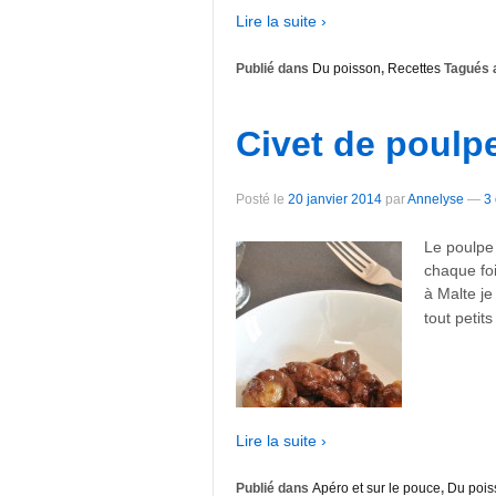
Lire la suite ›
Publié dans
Du poisson
,
Recettes
Tagués 
Civet de poulp
Posté le
20 janvier 2014
par
Annelyse
—
3
Le poulpe
chaque foi
à Malte je
tout petits
Lire la suite ›
Publié dans
Apéro et sur le pouce
,
Du pois