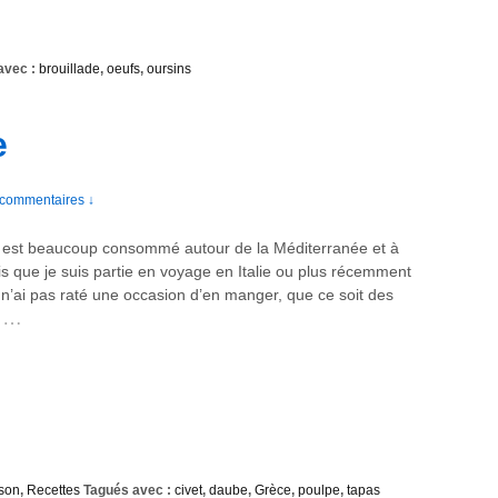
avec :
brouillade
,
oeufs
,
oursins
e
 commentaires ↓
 est beaucoup consommé autour de la Méditerranée et à
s que je suis partie en voyage en Italie ou plus récemment
 n’ai pas raté une occasion d’en manger, que ce soit des
…
son
,
Recettes
Tagués avec :
civet
,
daube
,
Grèce
,
poulpe
,
tapas