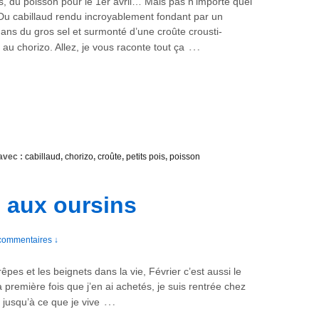
is, du poisson pour le 1er avril… Mais pas n’importe quel
 Du cabillaud rendu incroyablement fondant par un
ns du gros sel et surmonté d’une croûte crousti-
…
au chorizo. Allez, je vous raconte tout ça
avec :
cabillaud
,
chorizo
,
croûte
,
petits pois
,
poisson
s aux oursins
commentaires ↓
rêpes et les beignets dans la vie, Février c’est aussi le
 première fois que j’en ai achetés, je suis rentrée chez
…
jusqu’à ce que je vive