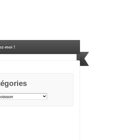
ez-moi !
égories
gories