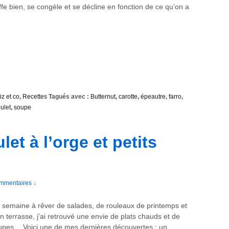
fe bien, se congèle et se décline en fonction de ce qu’on a
iz et co
,
Recettes
Tagués avec :
Butternut
,
carotte
,
épeautre
,
farro
,
ulet
,
soupe
et à l’orge et petits
mmentaires ↓
 semaine à rêver de salades, de rouleaux de printemps et
n terrasse, j’ai retrouvé une envie de plats chauds et de
oupes… Voici une de mes dernières découvertes : un