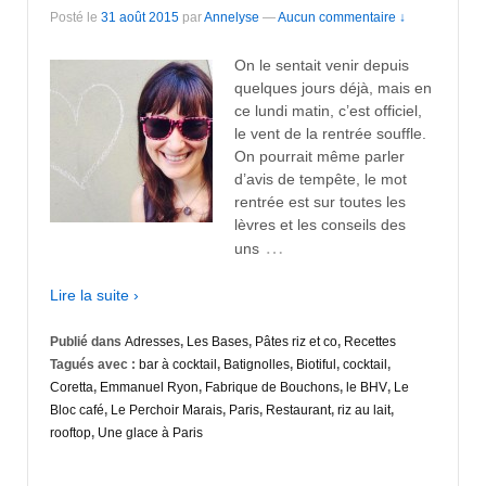
Posté le
31 août 2015
par
Annelyse
—
Aucun commentaire ↓
On le sentait venir depuis
quelques jours déjà, mais en
ce lundi matin, c’est officiel,
le vent de la rentrée souffle.
On pourrait même parler
d’avis de tempête, le mot
rentrée est sur toutes les
lèvres et les conseils des
…
uns
Lire la suite ›
Publié dans
Adresses
,
Les Bases
,
Pâtes riz et co
,
Recettes
Tagués avec :
bar à cocktail
,
Batignolles
,
Biotiful
,
cocktail
,
Coretta
,
Emmanuel Ryon
,
Fabrique de Bouchons
,
le BHV
,
Le
Bloc café
,
Le Perchoir Marais
,
Paris
,
Restaurant
,
riz au lait
,
rooftop
,
Une glace à Paris