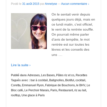
Posté le
31 août 2015
par
Annelyse
—
Aucun commentaire ↓
On le sentait venir depuis
quelques jours déjà, mais en
ce lundi matin, c’est officiel,
le vent de la rentrée souffle.
On pourrait même parler
d’avis de tempête, le mot
rentrée est sur toutes les
lèvres et les conseils des
…
uns
Lire la suite ›
Publié dans
Adresses
,
Les Bases
,
Pâtes riz et co
,
Recettes
Tagués avec :
bar à cocktail
,
Batignolles
,
Biotiful
,
cocktail
,
Coretta
,
Emmanuel Ryon
,
Fabrique de Bouchons
,
le BHV
,
Le
Bloc café
,
Le Perchoir Marais
,
Paris
,
Restaurant
,
riz au lait
,
rooftop
,
Une glace à Paris