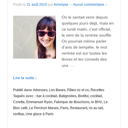
Posté le
31 août 2015
par
Annelyse
—
Aucun commentaire ↓
On le sentait venir depuis
quelques jours déjà, mais en
ce lundi matin, c’est officiel,
le vent de la rentrée souffle.
On pourrait même parler
d’avis de tempête, le mot
rentrée est sur toutes les
lèvres et les conseils des
…
uns
Lire la suite ›
Publié dans
Adresses
,
Les Bases
,
Pâtes riz et co
,
Recettes
Tagués avec :
bar à cocktail
,
Batignolles
,
Biotiful
,
cocktail
,
Coretta
,
Emmanuel Ryon
,
Fabrique de Bouchons
,
le BHV
,
Le
Bloc café
,
Le Perchoir Marais
,
Paris
,
Restaurant
,
riz au lait
,
rooftop
,
Une glace à Paris