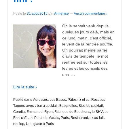
Posté le
31 août 2015
par
Annelyse
—
Aucun commentaire ↓
On le sentait venir depuis
quelques jours déjà, mais en
ce lundi matin, c’est officiel,
le vent de la rentrée souffle.
On pourrait même parler
d’avis de tempête, le mot
rentrée est sur toutes les
lèvres et les conseils des
…
uns
Lire la suite ›
Publié dans
Adresses
,
Les Bases
,
Pâtes riz et co
,
Recettes
Tagués avec :
bar à cocktail
,
Batignolles
,
Biotiful
,
cocktail
,
Coretta
,
Emmanuel Ryon
,
Fabrique de Bouchons
,
le BHV
,
Le
Bloc café
,
Le Perchoir Marais
,
Paris
,
Restaurant
,
riz au lait
,
rooftop
,
Une glace à Paris