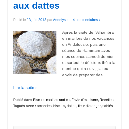
aux dattes
Posté le
13 juin 2013
par
Annelyse
—
4 commentaires ↓
Après la visite de l’Alhambra
en mai lors de nos vacances
en Andalousie, puis une
séance de Hammam avec
mes copines samedi dernier
et surtout le délicieux thé à la
menthe qui a suivi, j’ai eu
…
envie de préparer des
Lire la suite ›
Publié dans
Biscuits cookies and co
,
Envie d'exotisme
,
Recettes
Tagués avec :
amandes
,
biscuits
,
dattes
,
fleur d'oranger
,
sablés