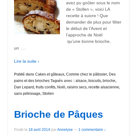
avez pu goûter sous le nom
de « Stollen », voici LA
recette à suivre ! Que
demander de plus pour fêter
le début de l’Avent et
l’approche de Noël
qu’une bonne brioche,
…
un
Lire la suite ›
Publié dans
Cakes et gâteaux
,
Comme chez le pâtissier
,
Des
pains et des brioches
Tagués avec :
alsace
,
biscuits
,
brioche
,
Dan Lepard
,
fruits confits
,
Noël
,
raisins secs
,
recette alsacienne
,
sans pétrissage
,
Stollen
Brioche de Pâques
Posté le
18 avril 2014
par
Annelyse
—
1 commentaire ↓