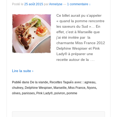
Posté le
25 août 2015
par
Annelyse
—
1 commentaire ↓
Ce billet aurait pu s’appeler
« quand la pomme rencontre
les saveurs du Sud »… En
effet, c’est à Marseille que
j’ai été invitée par la
charmante Miss France 2012
Delphine Wespiser et Pink
Lady® à préparer une
…
recette autour de la
Lire la suite ›
Publié dans
De la viande
,
Recettes
Tagués avec :
agneau
,
chutney
,
Delphine Wespiser
,
Marseille
,
Miss France
,
Nyons
,
olives
,
panisses
,
Pink Lady®
,
poivron
,
pomme