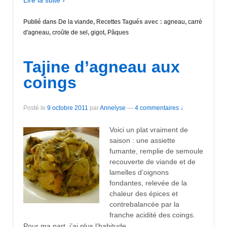
Publié dans
De la viande
,
Recettes
Tagués avec :
agneau
,
carré
d'agneau
,
croûte de sel
,
gigot
,
Pâques
Tajine d’agneau aux
coings
Posté le
9 octobre 2011
par
Annelyse
—
4 commentaires ↓
Voici un plat vraiment de
saison : une assiette
fumante, remplie de semoule
recouverte de viande et de
lamelles d’oignons
fondantes, relevée de la
chaleur des épices et
contrebalancée par la
franche acidité des coings.
…
Pour ma part, j’ai plus l’habitude