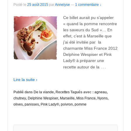
Posté le
25 août 2015
par
Annelyse
—
1 commentaire ↓
Ce billet aurait pu s’appeler
« quand la pomme rencontre
les saveurs du Sud »… En
effet, c’est à Marseille que
j’ai été invitée par la
charmante Miss France 2012
Delphine Wespiser et Pink
Lady® à préparer une
…
recette autour de la
Lire la suite ›
Publié dans
De la viande
,
Recettes
Tagués avec :
agneau
,
chutney
,
Delphine Wespiser
,
Marseille
,
Miss France
,
Nyons
,
olives
,
panisses
,
Pink Lady®
,
poivron
,
pomme