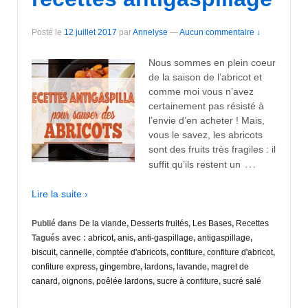
Posté le
12 juillet 2017
par
Annelyse
—
Aucun commentaire ↓
Nous sommes en plein coeur
de la saison de l’abricot et
comme moi vous n’avez
certainement pas résisté à
l’envie d’en acheter ! Mais,
vous le savez, les abricots
sont des fruits très fragiles : il
…
suffit qu’ils restent un
Lire la suite ›
Publié dans
De la viande
,
Desserts fruités
,
Les Bases
,
Recettes
Tagués avec :
abricot
,
anis
,
anti-gaspillage
,
antigaspillage
,
biscuit
,
cannelle
,
comptée d'abricots
,
confiture
,
confiture d'abricot
,
confiture express
,
gingembre
,
lardons
,
lavande
,
magret de
canard
,
oignons
,
poêlée lardons
,
sucre à confiture
,
sucré salé