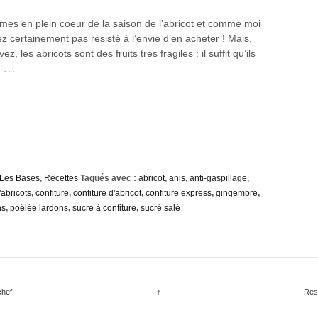
es en plein coeur de la saison de l’abricot et comme moi
z certainement pas résisté à l’envie d’en acheter ! Mais,
ez, les abricots sont des fruits très fragiles : il suffit qu’ils
…
Les Bases
,
Recettes
Tagués avec :
abricot
,
anis
,
anti-gaspillage
,
abricots
,
confiture
,
confiture d'abricot
,
confiture express
,
gingembre
,
ns
,
poêlée lardons
,
sucre à confiture
,
sucré salé
chef
↑
Res