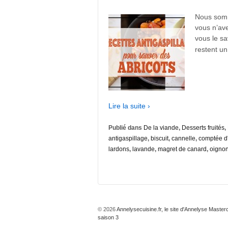
Nous somm
vous n’ave
vous le sav
restent un
Lire la suite ›
Publié dans
De la viande
,
Desserts fruités
,
antigaspillage
,
biscuit
,
cannelle
,
comptée d'
lardons
,
lavande
,
magret de canard
,
oigno
© 2026
Annelysecuisine.fr, le site d'Annelyse Master
saison 3