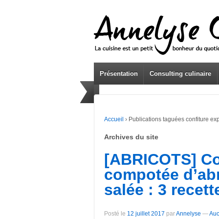
Présentation
Consulting culinaire
Accueil
›
Publications taguées confiture ex
Archives du site
[ABRICOTS] Con
compotée d’abr
salée : 3 recet
Posté le
12 juillet 2017
par
Annelyse
—
Auc