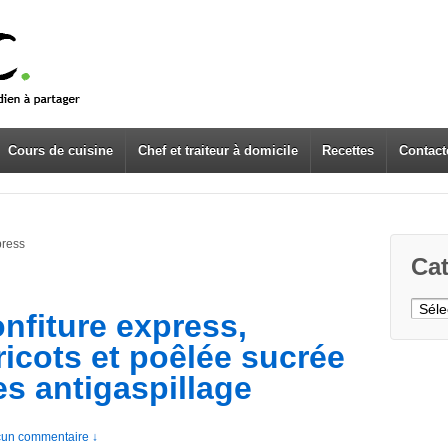
Cours de cuisine
Chef et traiteur à domicile
Recettes
Contact
press
Cat
Caté
fiture express,
icots et poêlée sucrée
tes antigaspillage
un commentaire ↓