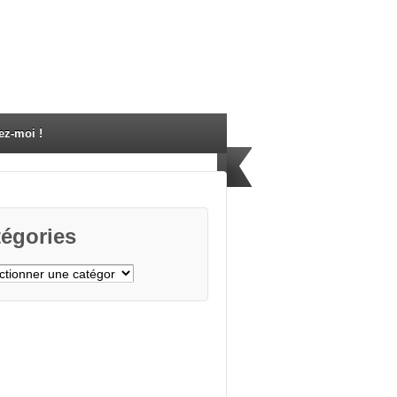
ez-moi !
égories
gories