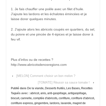
1. Je fais chauffer une poêle avec un filet d’huile.
J’ajoute les lardons et les échalotes émincées et je
laisse dorer quelques minutes.
2. J’ajoute alors les abricots coupés en quartiers, du sel,
du poivre et une pincée de 4-épices et je laisse dorer à
feu vif.
Plus d’infos ou de recettes ?
http://www.abricotsdenosregions.com
‹
[MELON] Comment choisir un bon melon ?
[TOMATE] Réussir sa sauce tomate !
›
Publié dans
De la viande
,
Desserts fruités
,
Les Bases
,
Recettes
Tagués avec :
abricot
,
anis
,
anti-gaspillage
,
antigaspillage
,
biscuit
,
cannelle
,
comptée d'abricots
,
confiture
,
confiture d'abricot
,
confiture express
,
gingembre
,
lardons
,
lavande
,
magret de