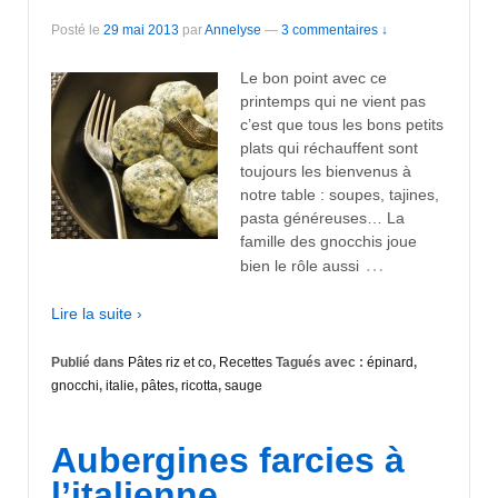
Posté le
29 mai 2013
par
Annelyse
—
3 commentaires ↓
Le bon point avec ce
printemps qui ne vient pas
c’est que tous les bons petits
plats qui réchauffent sont
toujours les bienvenus à
notre table : soupes, tajines,
pasta généreuses… La
famille des gnocchis joue
…
bien le rôle aussi
Lire la suite ›
Publié dans
Pâtes riz et co
,
Recettes
Tagués avec :
épinard
,
gnocchi
,
italie
,
pâtes
,
ricotta
,
sauge
Aubergines farcies à
l’italienne