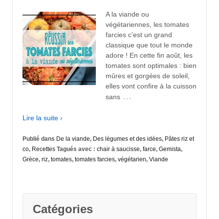
A la viande ou
végétariennes, les tomates
farcies c’est un grand
classique que tout le monde
adore ! En cette fin août, les
tomates sont optimales : bien
mûres et gorgées de soleil,
elles vont confire à la cuisson
…
sans
Lire la suite ›
Publié dans
De la viande
,
Des légumes et des idées
,
Pâtes riz et
co
,
Recettes
Tagués avec :
chair à saucisse
,
farce
,
Gemista
,
Grèce
,
riz
,
tomates
,
tomates farcies
,
végétarien
,
Viande
Catégories