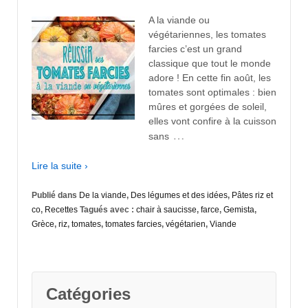
A la viande ou
végétariennes, les tomates
farcies c’est un grand
classique que tout le monde
adore ! En cette fin août, les
tomates sont optimales : bien
mûres et gorgées de soleil,
elles vont confire à la cuisson
…
sans
Lire la suite ›
Publié dans
De la viande
,
Des légumes et des idées
,
Pâtes riz et
co
,
Recettes
Tagués avec :
chair à saucisse
,
farce
,
Gemista
,
Grèce
,
riz
,
tomates
,
tomates farcies
,
végétarien
,
Viande
Catégories