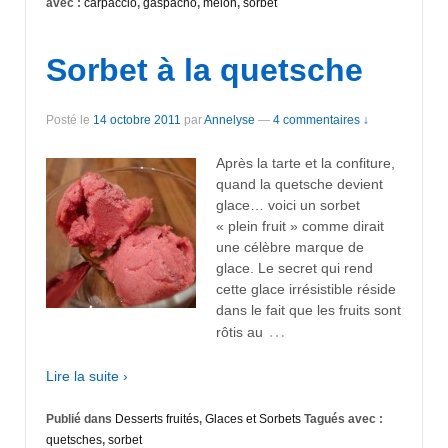
avec :
carpaccio
,
gaspacho
,
melon
,
sorbet
Sorbet à la quetsche
Posté le
14 octobre 2011
par
Annelyse
—
4 commentaires ↓
Après la tarte et la confiture,
quand la quetsche devient
glace… voici un sorbet
« plein fruit » comme dirait
une célèbre marque de
glace. Le secret qui rend
cette glace irrésistible réside
dans le fait que les fruits sont
…
rôtis au
Lire la suite ›
Publié dans
Desserts fruités
,
Glaces et Sorbets
Tagués avec :
quetsches
,
sorbet