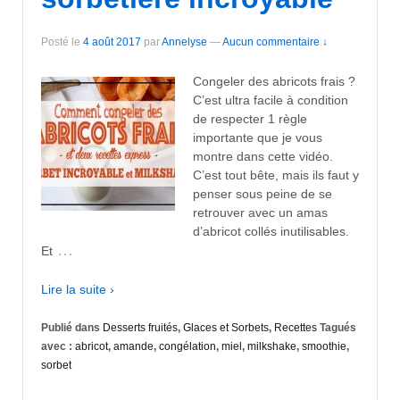
Posté le
4 août 2017
par
Annelyse
—
Aucun commentaire ↓
Congeler des abricots frais ?
C’est ultra facile à condition
de respecter 1 règle
importante que je vous
montre dans cette vidéo.
C’est tout bête, mais ils faut y
penser sous peine de se
retrouver avec un amas
d’abricot collés inutilisables.
…
Et
Lire la suite ›
Publié dans
Desserts fruités
,
Glaces et Sorbets
,
Recettes
Tagués
avec :
abricot
,
amande
,
congélation
,
miel
,
milkshake
,
smoothie
,
sorbet