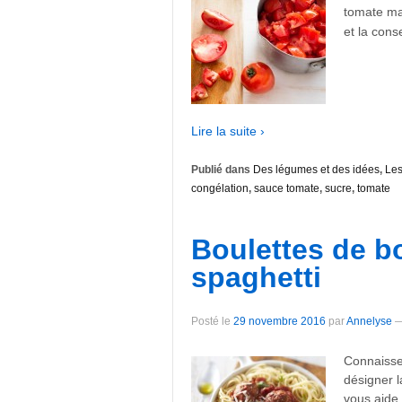
tomate ma
et la cons
Lire la suite ›
Publié dans
Des légumes et des idées
,
Les
congélation
,
sauce tomate
,
sucre
,
tomate
Boulettes de b
spaghetti
Posté le
29 novembre 2016
par
Annelyse
Connaisse
désigner l
vous aide à