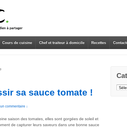
Cours de cuisine
Chef et traiteur à domicile
Recettes
Contact
e
Cat
Caté
ir sa sauce tomate !
un commentaire ↓
leine saison des tomates, elles sont gorgées de soleil et
moment de capturer leurs saveurs dans une bonne sauce