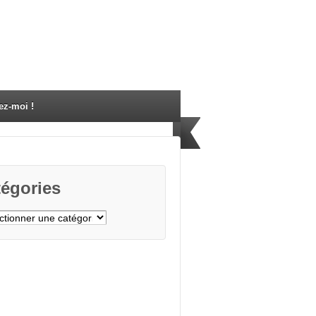
ez-moi !
égories
gories