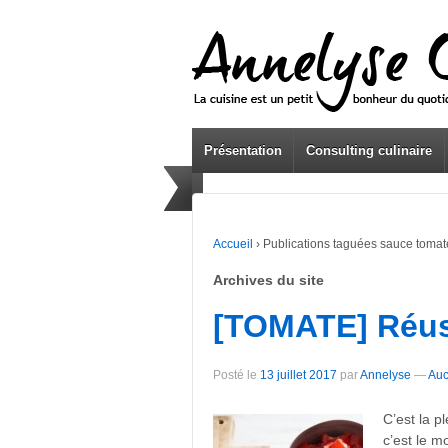
Présentation
Consulting culinaire
Accueil
›
Publications taguées sauce tomat
Archives du site
[TOMATE] Réuss
Posté le
13 juillet 2017
par
Annelyse
—
Auc
C’est la p
c’est le 