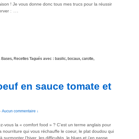
ison ! Je vous donne donc tous mes trucs pour la réussir
…
erver :
 Bases
,
Recettes
Tagués avec :
basilic
,
bocaux
,
carotte
,
oeuf en sauce tomate et
—
Aucun commentaire ↓
z-vous la « comfort food » ? C’est un terme anglais pour
a nourriture qui vous réchauffe le coeur, le plat doudou qui
 surmonter l’hiver, les difficultés, le blues et j’en passe.