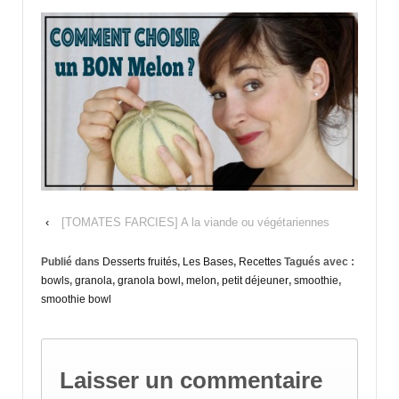
‹
[TOMATES FARCIES] A la viande ou végétariennes
Publié dans
Desserts fruités
,
Les Bases
,
Recettes
Tagués avec :
bowls
,
granola
,
granola bowl
,
melon
,
petit déjeuner
,
smoothie
,
smoothie bowl
Laisser un commentaire