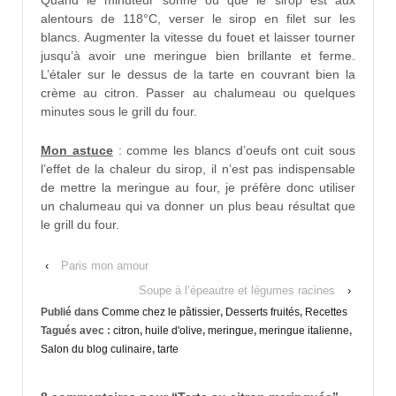
Quand le minuteur sonne ou que le sirop est aux
alentours de 118°C, verser le sirop en filet sur les
blancs. Augmenter la vitesse du fouet et laisser tourner
jusqu’à avoir une meringue bien brillante et ferme.
L’étaler sur le dessus de la tarte en couvrant bien la
crème au citron. Passer au chalumeau ou quelques
minutes sous le grill du four.
Mon astuce
: comme les blancs d’oeufs ont cuit sous
l’effet de la chaleur du sirop, il n’est pas indispensable
de mettre la meringue au four, je préfère donc utiliser
un chalumeau qui va donner un plus beau résultat que
le grill du four.
‹
Paris mon amour
Soupe à l’épeautre et légumes racines
›
Publié dans
Comme chez le pâtissier
,
Desserts fruités
,
Recettes
Tagués avec :
citron
,
huile d'olive
,
meringue
,
meringue italienne
,
Salon du blog culinaire
,
tarte