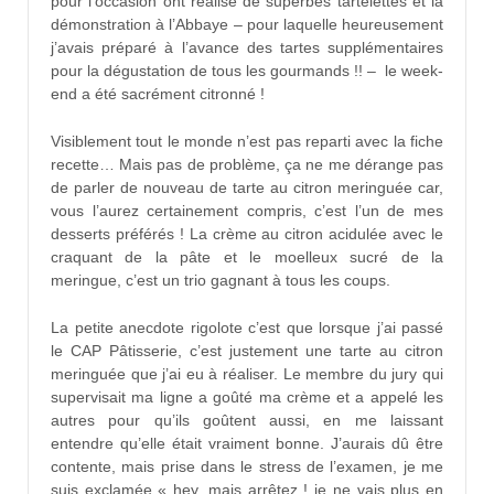
pour l’occasion ont réalisé de superbes tartelettes et la
démonstration à l’Abbaye – pour laquelle heureusement
j’avais préparé à l’avance des tartes supplémentaires
pour la dégustation de tous les gourmands !! – le week-
end a été sacrément citronné !
Visiblement tout le monde n’est pas reparti avec la fiche
recette… Mais pas de problème, ça ne me dérange pas
de parler de nouveau de tarte au citron meringuée car,
vous l’aurez certainement compris, c’est l’un de mes
desserts préférés ! La crème au citron acidulée avec le
craquant de la pâte et le moelleux sucré de la
meringue, c’est un trio gagnant à tous les coups.
La petite anecdote rigolote c’est que lorsque j’ai passé
le CAP Pâtisserie, c’est justement une tarte au citron
meringuée que j’ai eu à réaliser. Le membre du jury qui
supervisait ma ligne a goûté ma crème et a appelé les
autres pour qu’ils goûtent aussi, en me laissant
entendre qu’elle était vraiment bonne. J’aurais dû être
contente, mais prise dans le stress de l’examen, je me
suis exclamée « hey, mais arrêtez ! je ne vais plus en