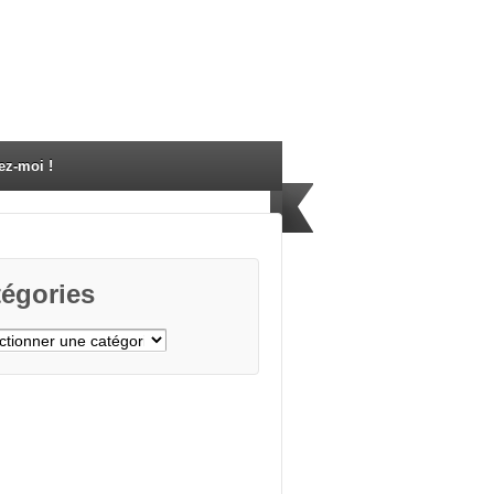
ez-moi !
égories
gories