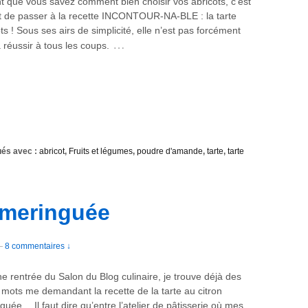
t que vous savez comment bien choisir vos abricots, c’est
 de passer à la recette INCONTOUR-NA-BLE : la tarte
ts ! Sous ses airs de simplicité, elle n’est pas forcément
…
 réussir à tous les coups.
és avec :
abricot
,
Fruits et légumes
,
poudre d'amande
,
tarte
,
tarte
n meringuée
—
8 commentaires ↓
ne rentrée du Salon du Blog culinaire, je trouve déjà des
s mots me demandant la recette de la tarte au citron
guée… Il faut dire qu’entre l’atelier de pâtisserie où mes