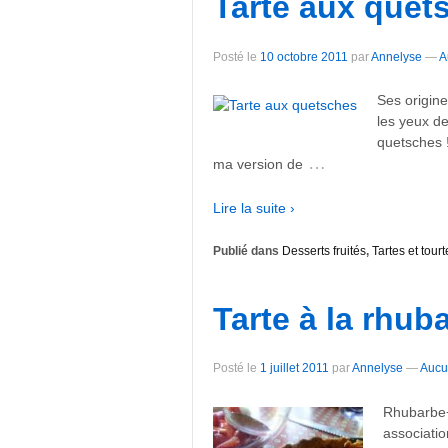
Tarte aux quet
Posté le
10 octobre 2011
par
Annelyse
—
A
Ses origin
les yeux de
quetsches !
…
ma version de
Lire la suite ›
Publié dans
Desserts fruités
,
Tartes et tourt
Tarte à la rhub
Posté le
1 juillet 2011
par
Annelyse
—
Aucu
Rhubarbe+
associatio