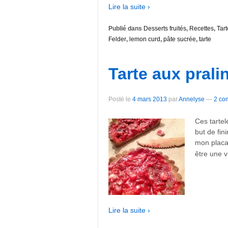
Lire la suite ›
Publié dans
Desserts fruités
,
Recettes
,
Tart
Felder
,
lemon curd
,
pâte sucrée
,
tarte
Tarte aux prali
Posté le
4 mars 2013
par
Annelyse
—
2 co
Ces tartel
but de fin
mon placa
être une v
Lire la suite ›