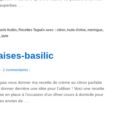
…
e superbes
erts fruités
,
Recettes
Tagués avec :
citron
,
huile d'olive
,
meringue
,
,
tarte
aises-basilic
—
2 commentaires ↓
s pas vous donner ma recette de crème au citron parfaite
donner derrière une idée pour l’utiliser ! Voici une recette
ise en place à l’occasion d’un dîner-cours à domicile pour
…
 les envies de