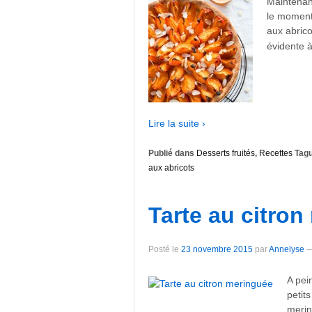
Maintenan
le moment
aux abrico
évidente à
Lire la suite ›
Publié dans
Desserts fruités
,
Recettes
Tagu
aux abricots
Tarte au citro
Posté le
23 novembre 2015
par
Annelyse
A pei
petit
merin