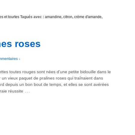
es et tourtes
Tagués avec :
amandine
,
citron
,
crème d'amande
,
nes roses
mmentaires ↓
ettes toutes rouges sont nées d’une petite bidouille dans le
ir un vieux paquet de pralines roses qui traînaient dans
rd depuis un bon bout de temps, et elles se sont avérées
…
raie réussite