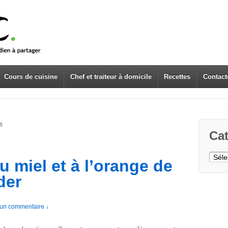
Cours de cuisine
Chef et traiteur à domicile
Recettes
Contact
s
Cat
Caté
u miel et à l’orange de
der
un commentaire ↓