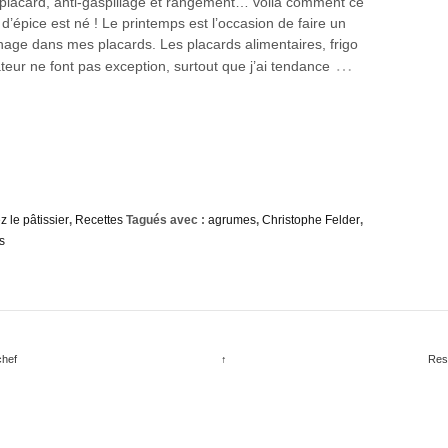
placard, anti-gaspillage et rangement… voilà comment ce
d’épice est né ! Le printemps est l’occasion de faire un
age dans mes placards. Les placards alimentaires, frigo
…
teur ne font pas exception, surtout que j’ai tendance
le pâtissier
,
Recettes
Tagués avec :
agrumes
,
Christophe Felder
,
s
chef
↑
Res