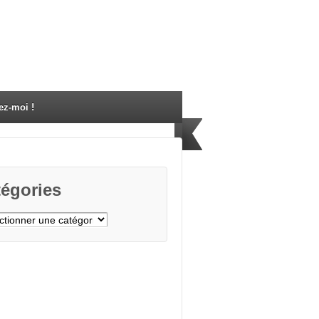
ez-moi !
égories
gories