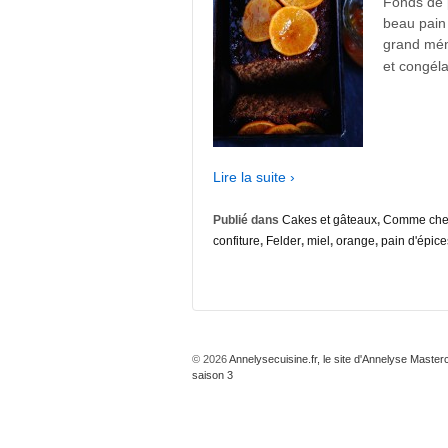
Fonds de 
beau pain 
grand mén
et congéla
Lire la suite ›
Publié dans
Cakes et gâteaux
,
Comme chez 
confiture
,
Felder
,
miel
,
orange
,
pain d'épice
© 2026
Annelysecuisine.fr, le site d'Annelyse Master
saison 3