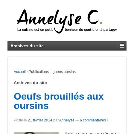
Archives du site
Accueil
›
Publications taguées oursins
Archives du site
Oeufs brouillés aux
oursins
Posté le
21 février 2014
par
Annelyse
—
6 commentaires ↓
Il n’y a pas que les crêpes et