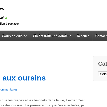
Cours de cuisine
Chef et traiteur à domicile
Recettes
Contact
Cat
Caté
s aux oursins
commentaires ↓
as que les crêpes et les beignets dans la vie, Février c’est
ois des oursins ! La première fois que j’en ai achetés, je