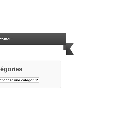
ez-moi !
égories
gories