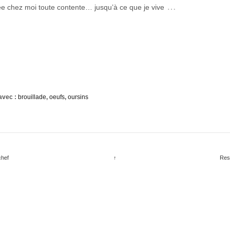
…
ée chez moi toute contente… jusqu’à ce que je vive
avec :
brouillade
,
oeufs
,
oursins
chef
↑
Res