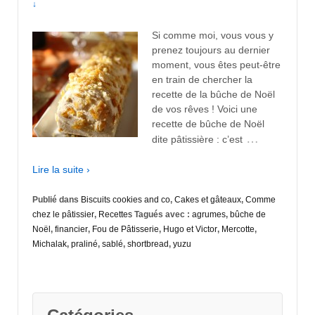
↓
Si comme moi, vous vous y
prenez toujours au dernier
moment, vous êtes peut-être
en train de chercher la
recette de la bûche de Noël
de vos rêves ! Voici une
recette de bûche de Noël
…
dite pâtissière : c’est
Lire la suite ›
Publié dans
Biscuits cookies and co
,
Cakes et gâteaux
,
Comme
chez le pâtissier
,
Recettes
Tagués avec :
agrumes
,
bûche de
Noël
,
financier
,
Fou de Pâtisserie
,
Hugo et Victor
,
Mercotte
,
Michalak
,
praliné
,
sablé
,
shortbread
,
yuzu