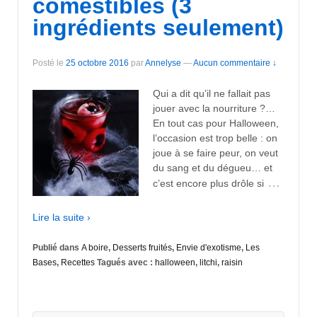
comestibles (3
ingrédients seulement)
Posté le
25 octobre 2016
par
Annelyse
—
Aucun commentaire ↓
Qui a dit qu’il ne fallait pas
jouer avec la nourriture ?…
En tout cas pour Halloween,
l’occasion est trop belle : on
joue à se faire peur, on veut
du sang et du dégueu… et
…
c’est encore plus drôle si
Lire la suite ›
Publié dans
A boire
,
Desserts fruités
,
Envie d'exotisme
,
Les
Bases
,
Recettes
Tagués avec :
halloween
,
litchi
,
raisin