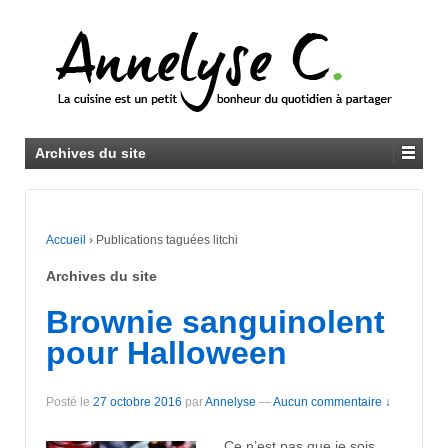
Archives du site
Accueil
›
Publications taguées litchi
Archives du site
Brownie sanguinolent
pour Halloween
Posté le
27 octobre 2016
par
Annelyse
—
Aucun commentaire ↓
Ce n’est pas que je sois