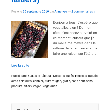
Posté le
15 septembre 2016
par
Annelyse
—
2 commentaires ↓
Bonjour à tous, J’espère que
vous allez bien ! De mon
côté, c’est assez survolté en
ce moment, surtout que j’ai
du mal à me mettre dans le
rythme de la rentrée et à me
…
faire une raison sur l’été
Lire la suite ›
Publié dans
Cakes et gâteaux
,
Desserts fruités
,
Recettes
Tagués
avec :
clafoutis
,
cobbler
,
fruits rouges
,
gratin
,
sans oeuf
,
sans
produits laitiers
,
vegan
,
végétarien