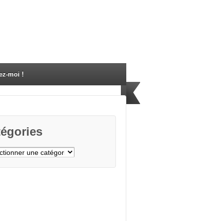
ez-moi !
égories
gories