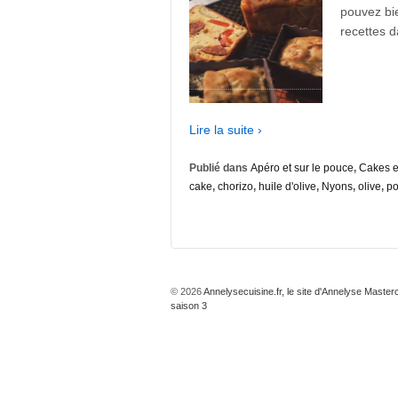
pouvez bie
recettes d
Lire la suite ›
Publié dans
Apéro et sur le pouce
,
Cakes e
cake
,
chorizo
,
huile d'olive
,
Nyons
,
olive
,
po
© 2026
Annelysecuisine.fr, le site d'Annelyse Master
saison 3