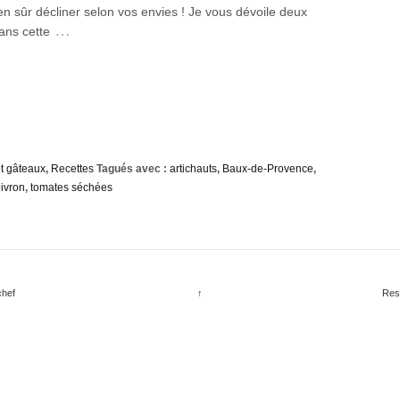
n sûr décliner selon vos envies ! Je vous dévoile deux
…
ans cette
t gâteaux
,
Recettes
Tagués avec :
artichauts
,
Baux-de-Provence
,
ivron
,
tomates séchées
chef
↑
Res