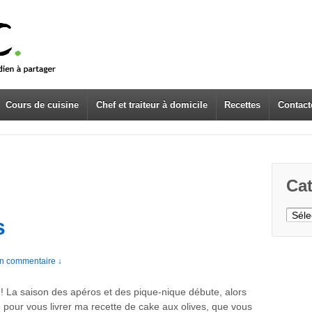
Cours de cuisine
Chef et traiteur à domicile
Recettes
Contact
Cat
Caté
s
n commentaire ↓
é ! La saison des apéros et des pique-nique débute, alors
te pour vous livrer ma recette de cake aux olives, que vous