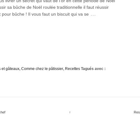
us livrer un secret qui vaut de l’or en cette période de Noël
ssir sa bûche de Noël roulée traditionnelle il faut réussir
…
t pour bûche ! Il vous faut un biscuit qui va se
 et gâteaux
,
Comme chez le pâtissier
,
Recettes
Tagués avec :
chef
↑
Res