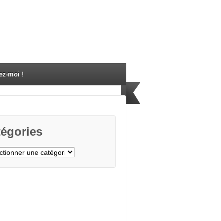
ez-moi !
égories
gories