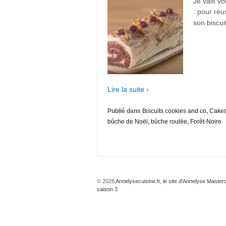
Je vais vo
: pour réu
son biscui
Lire la suite ›
Publié dans
Biscuits cookies and co
,
Cakes
bûche de Noël
,
bûche roulée
,
Forêt-Noire
© 2026
Annelysecuisine.fr, le site d'Annelyse Master
saison 3