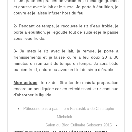
1- Je gratte les graines de vanille et je mélange graines
et gousse avec le lait et le sucre. Je porte à ébullition, je
couvre et je laisse infuser hors du feu.
2- Pendant ce temps, je recouvre le riz d’eau froide, je
porte à ébullition, je l’égoutte tout de suite et je le passe
sous l’eau froide.
3- Je mets le riz avec le lait, je remue, je porte à
frémissements et je laisse cuire à feu doux 20 à 30
minutes en remuant de temps en temps. Je sers tiède
ou bien froid, nature ou avec un filet de sirop d’érable.
Mon astuce
: le riz doit être tendre mais la préparation
encore un peu liquide car en refroidissant le riz continue
d’absorber le liquide.
‹
Pâtisserie pas à pas – le « Fantastik » de Christophe
Michalak
Salon du Blog Culinaire Soissons 2015
›