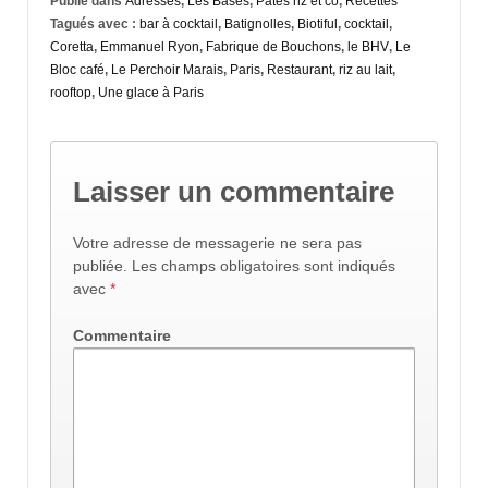
Publié dans
Adresses
,
Les Bases
,
Pâtes riz et co
,
Recettes
Tagués avec :
bar à cocktail
,
Batignolles
,
Biotiful
,
cocktail
,
Coretta
,
Emmanuel Ryon
,
Fabrique de Bouchons
,
le BHV
,
Le
Bloc café
,
Le Perchoir Marais
,
Paris
,
Restaurant
,
riz au lait
,
rooftop
,
Une glace à Paris
Laisser un commentaire
Votre adresse de messagerie ne sera pas
publiée.
Les champs obligatoires sont indiqués
avec
*
Commentaire