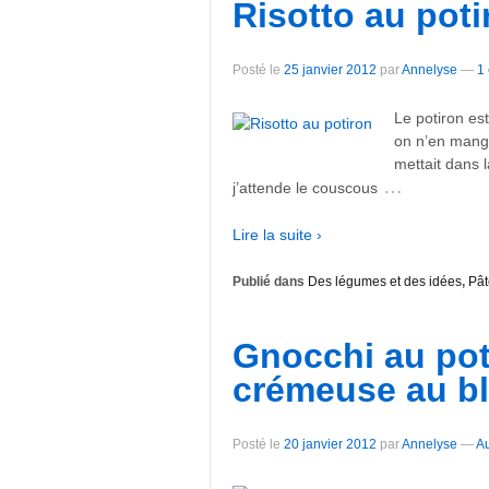
Risotto au poti
Posté le
25 janvier 2012
par
Annelyse
—
1
Le potiron es
on n’en mang
mettait dans l
…
j’attende le couscous
Lire la suite ›
Publié dans
Des légumes et des idées
,
Pât
Gnocchi au pot
crémeuse au ble
Posté le
20 janvier 2012
par
Annelyse
—
A