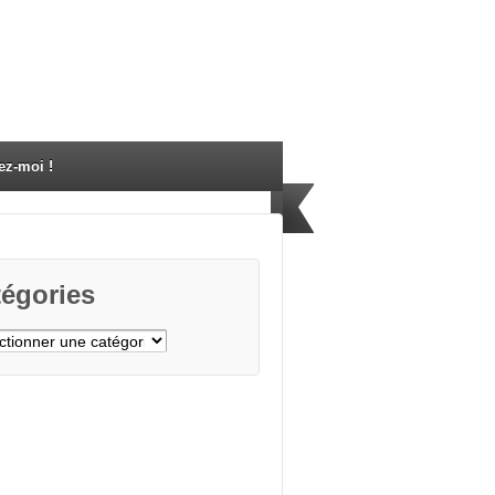
ez-moi !
égories
gories