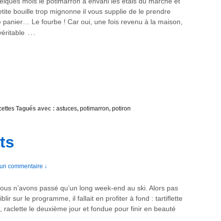
elques mois le potimarron a envahi les étals du marché et
tite bouille trop mignonne il vous supplie de le prendre
 panier… Le fourbe ! Car oui, une fois revenu à la maison,
…
véritable
ettes
Tagués avec :
astuces
,
potimarron
,
potiron
ts
un commentaire ↓
ous n’avons passé qu’un long week-end au ski. Alors pas
blir sur le programme, il fallait en profiter à fond : tartiflette
r, raclette le deuxième jour et fondue pour finir en beauté