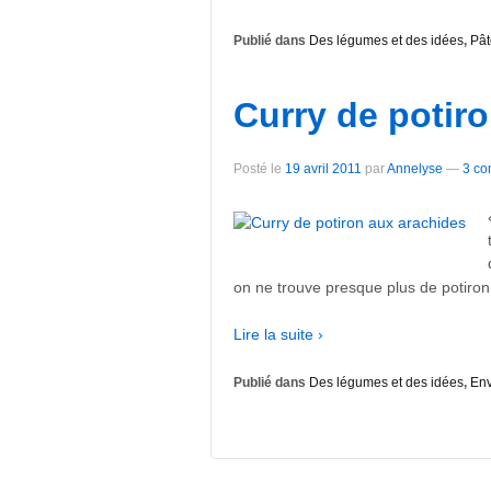
Publié dans
Des légumes et des idées
,
Pât
Curry de potir
Posté le
19 avril 2011
par
Annelyse
—
3 co
on ne trouve presque plus de potiron
Lire la suite ›
Publié dans
Des légumes et des idées
,
Env