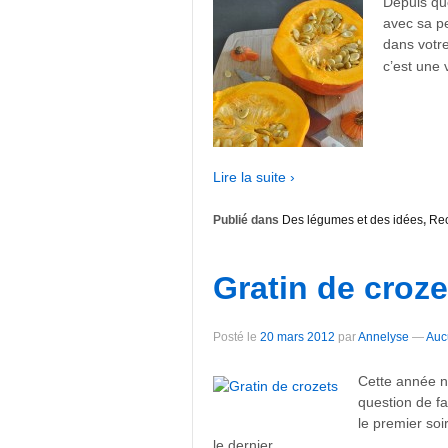
Depuis qu
avec sa pe
dans votre
c’est une 
Lire la suite ›
Publié dans
Des légumes et des idées
,
Rec
Gratin de croze
Posté le
20 mars 2012
par
Annelyse
—
Auc
Cette année n
question de fai
le premier soi
…
le dernier