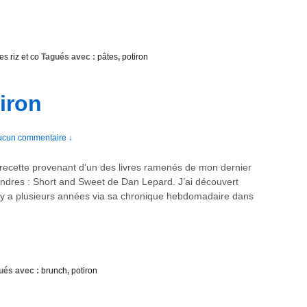
es riz et co
Tagués avec :
pâtes
,
potiron
iron
ucun commentaire ↓
recette provenant d’un des livres ramenés de mon dernier
ndres : Short and Sweet de Dan Lepard. J’ai découvert
l y a plusieurs années via sa chronique hebdomadaire dans
ués avec :
brunch
,
potiron