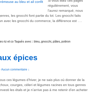
Si vous lisez ces pages
régulièrement, vous
l’aurez remarqué, nous
res, les gnocchi font partie du lot. Les gnocchi faits
…
n avec les gnocchi du commerce, la différence est
es riz et co
Tagués avec :
bleu
,
gnocchi
,
pâtes
,
potiron
 aux épices
—
Aucun commentaire ↓
ous ces légumes d’hiver, je ne sais plus où donner de la
 choux, courges, céleri et légumes racines en tous genres
investi les étals et je n’arrive pas à me retenir d’en acheter