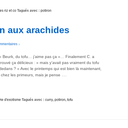
es riz et co
Tagués avec :
potiron
on aux arachides
mmentaires ↓
« Beurk, du tofu… j’aime pas ça »… Finalement C. a
trouvé ça délicieux : « mais y’avait pas vraiment du tofu
dedans ? » Avec le printemps qui est bien là maintenant,
…
 chez les primeurs, mais je pense
ie d'exotisme
Tagués avec :
curry
,
potiron
,
tofu