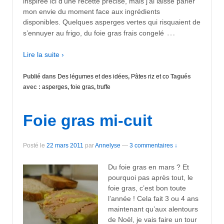
inspirée ici d’une recette précise, mais j’ai laissé parler
mon envie du moment face aux ingrédients
disponibles. Quelques asperges vertes qui risquaient de
…
s’ennuyer au frigo, du foie gras frais congelé
Lire la suite ›
Publié dans
Des légumes et des idées
,
Pâtes riz et co
Tagués
avec :
asperges
,
foie gras
,
truffe
Foie gras mi-cuit
Posté le
22 mars 2011
par
Annelyse
—
3 commentaires ↓
Du foie gras en mars ? Et
pourquoi pas après tout, le
foie gras, c’est bon toute
l’année ! Cela fait 3 ou 4 ans
maintenant qu’aux alentours
de Noël, je vais faire un tour