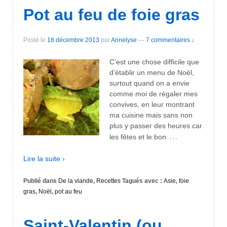
Pot au feu de foie gras
Posté le
18 décembre 2013
par
Annelyse
—
7 commentaires ↓
C’est une chose difficile que
d’établir un menu de Noël,
surtout quand on a envie
comme moi de régaler mes
convives, en leur montrant
ma cuisine mais sans non
plus y passer des heures car
…
les fêtes et le bon
Lire la suite ›
Publié dans
De la viande
,
Recettes
Tagués avec :
Asie
,
foie
gras
,
Noël
,
pot au feu
Saint-Valentin (ou