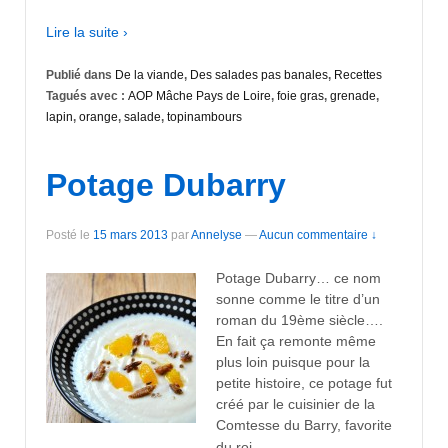
Lire la suite ›
Publié dans
De la viande
,
Des salades pas banales
,
Recettes
Tagués avec :
AOP Mâche Pays de Loire
,
foie gras
,
grenade
,
lapin
,
orange
,
salade
,
topinambours
Potage Dubarry
Posté le
15 mars 2013
par
Annelyse
—
Aucun commentaire ↓
Potage Dubarry… ce nom
sonne comme le titre d’un
roman du 19ème siècle….
En fait ça remonte même
plus loin puisque pour la
petite histoire, ce potage fut
créé par le cuisinier de la
Comtesse du Barry, favorite
…
du roi