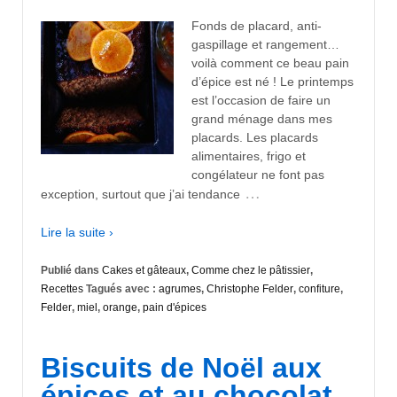
Fonds de placard, anti-
gaspillage et rangement…
voilà comment ce beau pain
d’épice est né ! Le printemps
est l’occasion de faire un
grand ménage dans mes
placards. Les placards
alimentaires, frigo et
congélateur ne font pas
…
exception, surtout que j’ai tendance
Lire la suite ›
Publié dans
Cakes et gâteaux
,
Comme chez le pâtissier
,
Recettes
Tagués avec :
agrumes
,
Christophe Felder
,
confiture
,
Felder
,
miel
,
orange
,
pain d'épices
Biscuits de Noël aux
épices et au chocolat