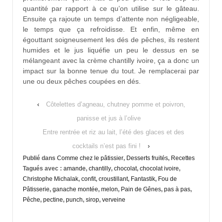
quantité par rapport à ce qu’on utilise sur le gâteau.
Ensuite ça rajoute un temps d’attente non négligeable,
le temps que ça refroidisse. Et enfin, même en
égouttant soigneusement les dés de pêches, ils restent
humides et le jus liquéfie un peu le dessus en se
mélangeant avec la crème chantilly ivoire, ça a donc un
impact sur la bonne tenue du tout. Je remplacerai par
une ou deux pêches coupées en dés.
‹
Côtelettes d’agneau, chutney pomme et poivron,
panisse et jus à l’olive
Entre rentrée et riz au lait, l’été des glaces et des
cocktails n’est pas fini !
›
Publié dans
Comme chez le pâtissier
,
Desserts fruités
,
Recettes
Tagués avec :
amande
,
chantilly
,
chocolat
,
chocolat ivoire
,
Christophe Michalak
,
confit
,
croustillant
,
Fantastik
,
Fou de
Pâtisserie
,
ganache montée
,
melon
,
Pain de Gênes
,
pas à pas
,
Pêche
,
pectine
,
punch
,
sirop
,
verveine