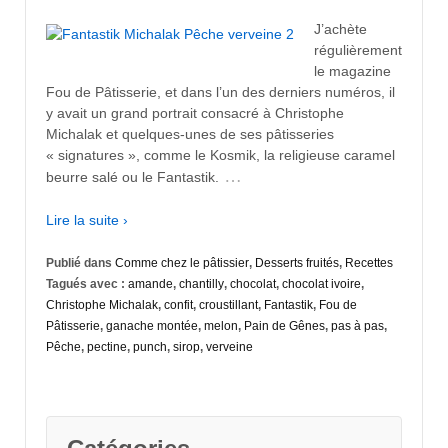
J’achète
régulièrement
le magazine
Fou de Pâtisserie, et dans l’un des derniers numéros, il
y avait un grand portrait consacré à Christophe
Michalak et quelques-unes de ses pâtisseries
« signatures », comme le Kosmik, la religieuse caramel
…
beurre salé ou le Fantastik.
Lire la suite ›
Publié dans
Comme chez le pâtissier
,
Desserts fruités
,
Recettes
Tagués avec :
amande
,
chantilly
,
chocolat
,
chocolat ivoire
,
Christophe Michalak
,
confit
,
croustillant
,
Fantastik
,
Fou de
Pâtisserie
,
ganache montée
,
melon
,
Pain de Gênes
,
pas à pas
,
Pêche
,
pectine
,
punch
,
sirop
,
verveine