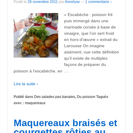
Posté le
26 novembre 2011
par
Annelyse
—
1 commentaire ↓
« Escabèche : poisson frit
puis immergé dans une
marinade corsée à base de
vinaigre, que l’on sert froid
en hors-d’œuvre » extrait du
Larousse On imagine
aisément, vue cette définition
qu’il existe de multiples
façons de préparer du
…
poisson à l’escabèche, en
Lire la suite ›
Publié dans
Des salades pas banales
,
Du poisson
Tagués
avec :
maquereaux
Maquereaux braisés et
courgettes rôties au