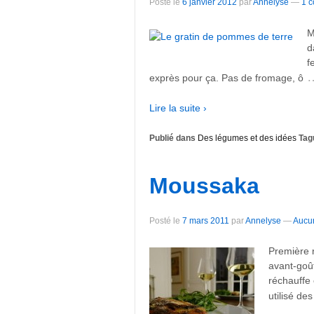
Posté le
6 janvier 2012
par
Annelyse
—
1 c
M
d
f
exprès pour ça. Pas de fromage, ô
Lire la suite ›
Publié dans
Des légumes et des idées
Tag
Moussaka
Posté le
7 mars 2011
par
Annelyse
—
Aucu
Première 
avant-goût
réchauffe c
utilisé de