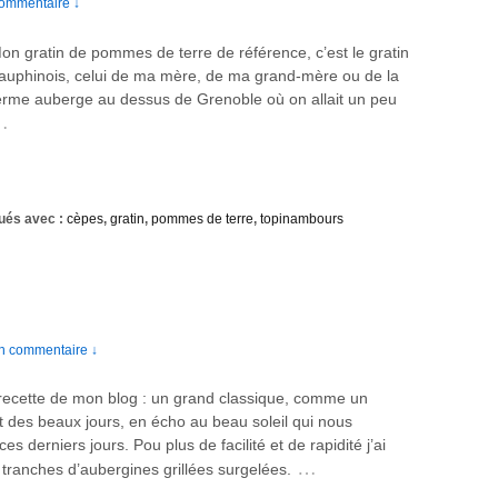
ommentaire ↓
on gratin de pommes de terre de référence, c’est le gratin
auphinois, celui de ma mère, de ma grand-mère ou de la
erme auberge au dessus de Grenoble où on allait un peu
…
ués avec :
cèpes
,
gratin
,
pommes de terre
,
topinambours
n commentaire ↓
recette de mon blog : un grand classique, comme un
 des beaux jours, en écho au beau soleil qui nous
es derniers jours. Pou plus de facilité et de rapidité j’ai
…
s tranches d’aubergines grillées surgelées.