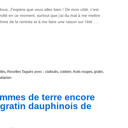
tous, J’espère que vous allez bien ! De mon côté, c’est
olté en ce moment, surtout que j’ai du mal à me mettre
…
thme de la rentrée et à me faire une raison sur l’été
ités
,
Recettes
Tagués avec :
clafoutis
,
cobbler
,
fruits rouges
,
gratin
,
étarien
ommes de terre encore
 gratin dauphinois de