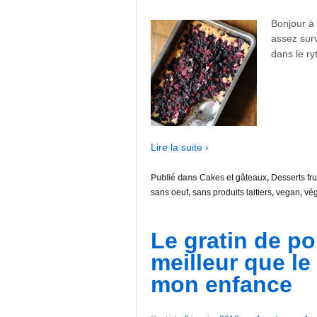
Bonjour à 
assez surv
dans le ry
Lire la suite ›
Publié dans
Cakes et gâteaux
,
Desserts fru
sans oeuf
,
sans produits laitiers
,
vegan
,
vég
Le gratin de p
meilleur que le
mon enfance