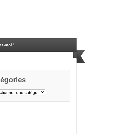
ez-moi !
égories
gories