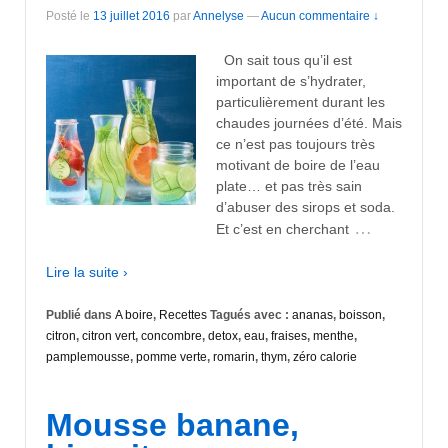
Posté le
13 juillet 2016
par
Annelyse
—
Aucun commentaire ↓
On sait tous qu’il est
important de s’hydrater,
particulièrement durant les
chaudes journées d’été. Mais
ce n’est pas toujours très
motivant de boire de l’eau
plate… et pas très sain
d’abuser des sirops et soda.
…
Et c’est en cherchant
Lire la suite ›
Publié dans
A boire
,
Recettes
Tagués avec :
ananas
,
boisson
,
citron
,
citron vert
,
concombre
,
detox
,
eau
,
fraises
,
menthe
,
pamplemousse
,
pomme verte
,
romarin
,
thym
,
zéro calorie
Mousse banane,