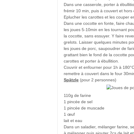
Dans une casserole, porter à ébullitio
frémir 10 min, puis à couvert et hors 
Eplucher les carottes et les couper e
Dans une cocotte en fonte, faire chauf
les joues 5-10min en les tournant pou
la cocotte, sans essuyer. Y faire reven
grelots. Laisser quelques minutes p
les joues de porc, saupoudrer de farin
grattant bien le fond de la cocotte pou
carottes et porter à ébullition.
Couvrir et enfourner pour 1h à 180°C 
remettre à couvert dans le four 30mi
Spätzle
(pour 2 personnes)
110g de farine
1 pincée de sel
1 pincée de muscade
1 œuf
lait et eau
Dans un saladier, mélanger farine, s
à mélanger puis ajouter 2cs de lait 