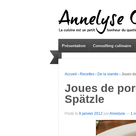
Présentation
Consulting culinaire
Accueil
›
Recettes
›
De la viande
›
Joues de
Joues de porc
Spätzle
Posté le
9 janvier 2012
par
Annelyse
—
1 c