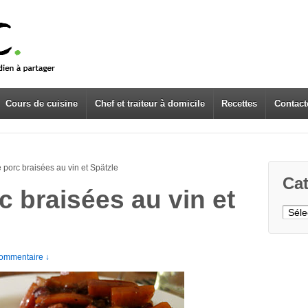
Cours de cuisine
Chef et traiteur à domicile
Recettes
Contact
 porc braisées au vin et Spätzle
Cat
 braisées au vin et
Caté
ommentaire ↓