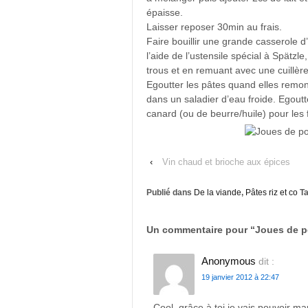
épaisse.
Laisser reposer 30min au frais.
Faire bouillir une grande casserole d’
l’aide de l’ustensile spécial à Spätzl
trous et en remuant avec une cuillère
Egoutter les pâtes quand elles remont
dans un saladier d’eau froide. Egoutt
canard (ou de beurre/huile) pour les f
‹
Vin chaud et brioche aux épices
Publié dans
De la viande
,
Pâtes riz et co
Ta
Un commentaire pour “
Joues de po
Anonymous
dit :
19 janvier 2012 à 22:47
Cool, grâce à toi je vais pouvoir 