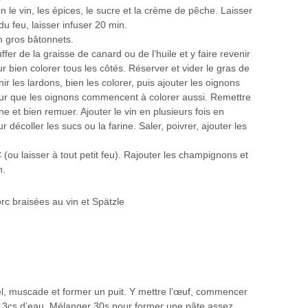
n le vin, les épices, le sucre et la crème de pêche. Laisser
du feu, laisser infuser 20 min.
n gros bâtonnets.
fer de la graisse de canard ou de l’huile et y faire revenir
r bien colorer tous les côtés. Réserver et vider le gras de
ir les lardons, bien les colorer, puis ajouter les oignons
our que les oignons commencent à colorer aussi. Remettre
e et bien remuer. Ajouter le vin en plusieurs fois en
r décoller les sucs ou la farine. Saler, poivrer, ajouter les
(ou laisser à tout petit feu). Rajouter les champignons et
n.
el, muscade et former un puit. Y mettre l’œuf, commencer
et 3cs d’eau. Mélanger 30s pour former une pâte assez