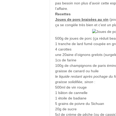
pas besoin non plus d’avoir cette es
l’affaire.
Recettes
Joues de porc braisées au vin
(pou
ça se congèle très bien et c’est un pl
500g de joues de porc (ça réduit bea
1 tranche de lard fumé coupée en gr
4 carottes
une 20aine d’oignons grelots (surgel
1cs de farine
100g de champignons de paris émin
graisse de canard ou huile
le liquide restant après pochage du 
graisse solidifiée, sinon
:
500ml de vin rouge
1 bâton de cannelle
1 étoile de badiane
5 grains de poivre du Sichuan
20g de sucre
5cl de crème de pêche (ou de cassis