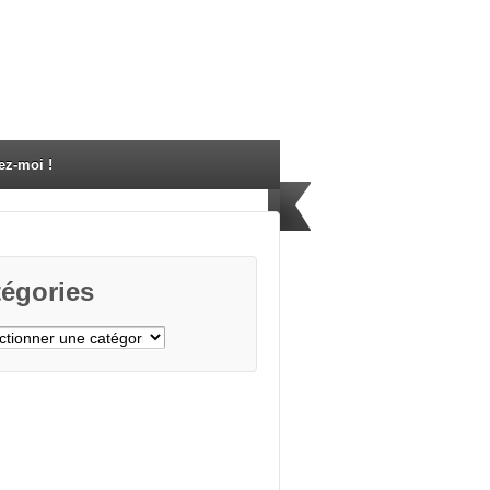
ez-moi !
égories
gories