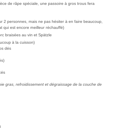
pèce de râpe spéciale, une passoire à gros trous fera
r 2 personnes, mais ne pas hésiter à en faire beaucoup,
at qui est encore meilleur réchauffé)
ucoup à la cuisson)
os dés
és)
cés
foie gras, refroidissement et dégraissage de la couche de
)