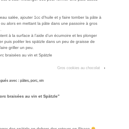
eau salée, ajouter 1cc d’huile et y faire tomber la pâte à
e, ou alors en mettant la pâte dans une passoire à gros
.
ent à la surface à l’aide d’un écumoire et les plonger
er puis poêler les spätzle dans un peu de graisse de
aire griller un peu.
Gros cookies au chocolat
›
gués avec :
pâtes
,
porc
,
vin
rc braisées au vin et Spätzle
”
manger des spätzle en dehors des retours en Alsace