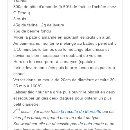
Thuriès
300g de pâte d’amande (à 50% de fruit, je l’achète chez
G.Detou)
3 œufs
45g de farine +2g de levure
75g de beurre fondu
Mixer la pâte d’amande en ajoutant les œufs un à un.
Au bain-marie, monter le mélange au batteur, pendant 5
à 10 minutes le temps que le mélange blanchisse et
devienne bien mousseux en doublant de volume.
Hors du feu incorporer à la maryse (spatule)
farine+levure tamisées puis beurre fondu mais pas trop
chaud.
Verser dans un moule de 20cm de diamètre et cuire 30-
35 min à 160°C.
Laisser tiédir sur une grille puis ouvrir le biscuit en deux
et recouper un des deux disques pour obtenir un plus
petit diamètre.
nd
2
essai : j’ai aussi testé
la recette de Mercotte
qui est
bien plus pratique quand on a un robot du type
Kenwood car elle ne nécessite pas de bain-marie et on
peut faire autre chose pendant que le robot fouette le