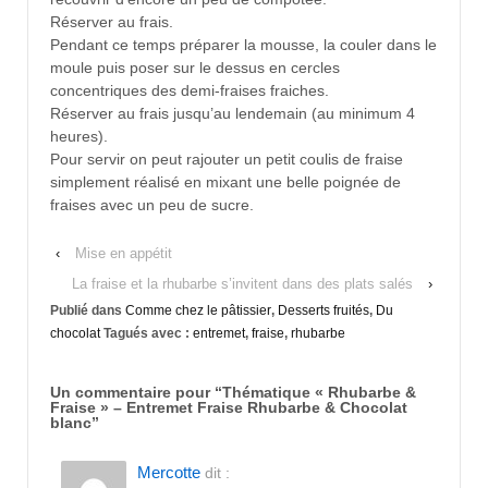
Réserver au frais.
Pendant ce temps préparer la mousse, la couler dans le
moule puis poser sur le dessus en cercles
concentriques des demi-fraises fraiches.
Réserver au frais jusqu’au lendemain (au minimum 4
heures).
Pour servir on peut rajouter un petit coulis de fraise
simplement réalisé en mixant une belle poignée de
fraises avec un peu de sucre.
‹
Mise en appétit
La fraise et la rhubarbe s’invitent dans des plats salés
›
Publié dans
Comme chez le pâtissier
,
Desserts fruités
,
Du
chocolat
Tagués avec :
entremet
,
fraise
,
rhubarbe
Un commentaire pour “
Thématique « Rhubarbe &
Fraise » – Entremet Fraise Rhubarbe & Chocolat
blanc
”
Mercotte
dit :