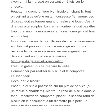
vivement à la maryse) en versant en 3 fois sur le
chocolat.
Fouetter la crème entière bien froide en chantilly, tout
en veillant à ce qu’elle reste mousseuse (le fameux bec
d’oiseau doit se former quand on relève le fouet, c’est à
dire des pics souples. La crème montée ne doit pas être
trop dure sinon la mousse sera moins homogène et fine
en bouche).
Incorporer une ou deux cuillérées de crème mousseuse
au chocolat puis incorporer ce mélange en 3 fois au
reste de la crème mousseuse, en mélangeant très
délicatement au fouet ou à la maryse.
Montage du gâteau et organisation
C’est un gâteau qui se prépare la veille.
Commencer par réaliser le biscuit et la compotée.
Laisser tiédir.
Découper le biscuit.
Poser un cercle à pâtisserie sur un plat de service (ou
un moule à charnière). Mettre un rond de biscuit dans le
fond. Recouvrir de compotée, placer un second rond de
biscuit en le découpant à un diamètre plus petit. Le
recouvrir d’encore un peu de compotée.