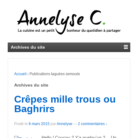
Archives du site
Accueil
›
Publications taguées semoule
Archives du site
Crêpes mille trous ou
Baghrirs
Posté le
6 mars 2015
par
Annelyse
—
2 commentaires ↓
Hello ! Coucou ? Y’a quelqu’un ?… Un